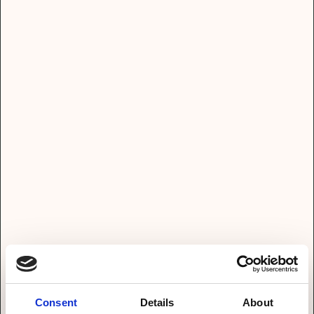
Hendrik
Consent
Details
About
Kühnel