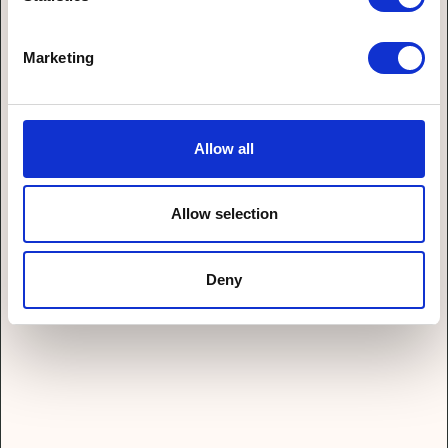
Marketing
Allow all
Dominik
Gillich
Allow selection
Geschäftsführer bei melantech,
verantwortlich für Vertrieb, Backoffice und
Deny
Projektsteuerung. Bringt Struktur in
komplexe Abläufe und behält das
Gesamtbild im Blick.