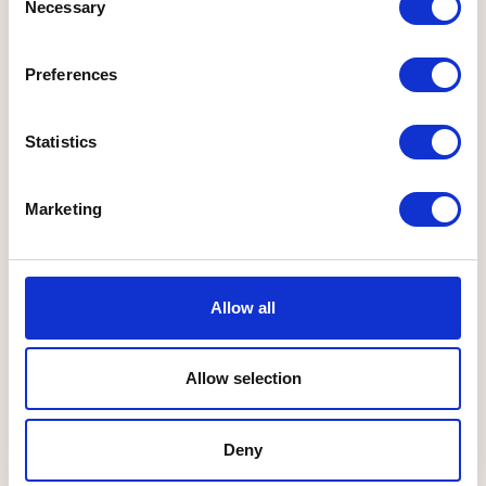
hochperformante Storefront erhalten,
Necessary
Selection
die gute Arbeit spiegelt sich so
natürlich auch in den vergangenen
Preferences
Umsätzen wieder. Zuverlässig - schnell
- optimale Ergebnisse. Besser hätten
wir uns die Zusammenarbeit nicht
Statistics
vorstellen können."
Marketing
Felix Thommen
Gründer & Geschäftsführer bei
Rudelkönig
Allow all
Allow selection
Deny