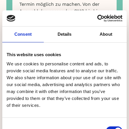
Termin möglich zu machen. Von der
Auswahl des passenden CMS bis hin zur
technischen Umsetzung der Seite –
melantech hat sich in jeder Phase des
Projekts als der richtige Partner
Consent
Details
About
erwiesen."
This website uses cookies
Sebastian Pfeuffer-Lieb
Digital Verantwortlicher bei Design
We use cookies to personalise content and ads, to
Offices GmbH
provide social media features and to analyse our traffic.
We also share information about your use of our site with
our social media, advertising and analytics partners who
may combine it with other information that you’ve
provided to them or that they’ve collected from your use
of their services.
"Ziel erreicht. Wir haben mit unserem
neuen Onlineshop von melantech eine
Consent